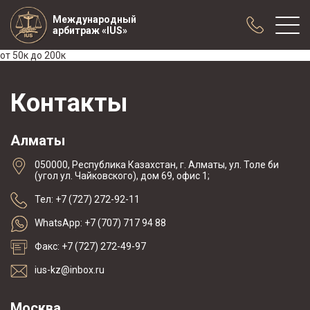
Международный
арбитраж «IUS»
от 50к до 200к
О нас
Контакты
Практика
Публикации
Алматы
Сотрудничество
050000, Республика Казахстан, г. Алматы, ул. Толе би
Конференции
(угол ул. Чайковского), дом 69, офис 1;
Новости
Тел: +7 (727) 272-92-11
Образцы договоров с арбитражной
WhatsApp: +7 (707) 717 94 88
оговоркой
Факс: +7 (727) 272-49-97
ius-kz@inbox.ru
Москва