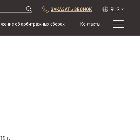
ЗАКАЗАТЬ ЗВОНОК
жение об арбитражных сборах
Контакты
О нас
Практика
Публикации
Сотрудничество
Конференции
Новости
Образцы
договоров с
арбитражной
оговоркой
19 г.