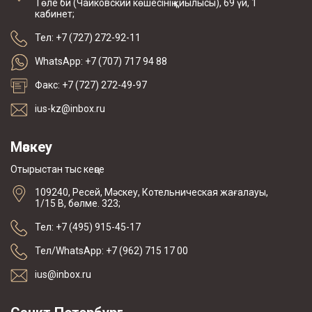
Төле би (Чайковский көшесінің қиылысы), 69 үй, 1
кабинет;
Тел: +7 (727) 272-92-11
WhatsApp: +7 (707) 717 94 88
Факс: +7 (727) 272-49-97
ius-kz@inbox.ru
Мәскеу
Отырыстан тыс кеңсе
109240, Ресей, Мәскеу, Котельническая жағалауы,
1/15 В, бөлме. 323;
Тел: +7 (495) 915-45-17
Тел/WhatsApp: +7 (962) 715 17 00
ius@inbox.ru