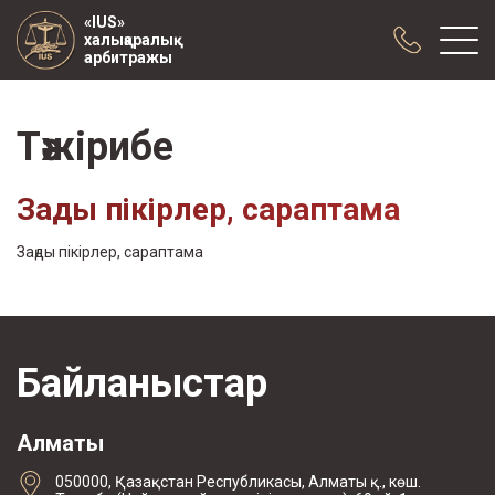
«IUS»
халықаралық
арбитражы
Тәжірибе
Біз туралы
Тәжірибе
Заңды пікірлер, сараптама
Жарияланымдар
Ынтымақтастық
Заңды пікірлер, сараптама
Конференциялар
жаңалықтар
Арбитраждық тармақпен жасалған
келісімшарттардың үлгісі
Байланыстар
Алматы
050000, Қазақстан Республикасы, Алматы қ., көш.