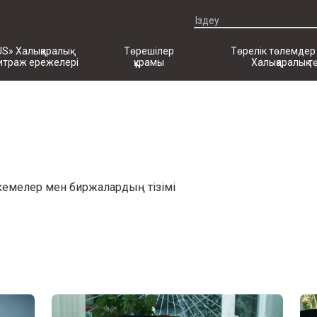
US» Халықаралық
Төрешілер
Төрелік төлемдер
итраж ережелері
құрамы
Халықаралық т
мекемелер мен биржалардың тізімі