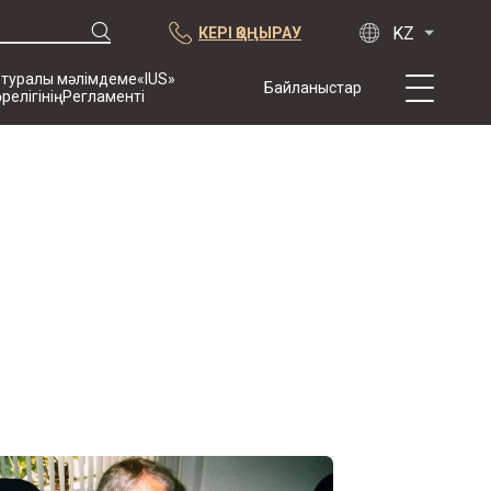
КЕРІ ҚОҢЫРАУ
 туралы мәлімдеме«IUS»
Байланыстар
өрелігініңРегламенті
Біз туралы
Тәжірибе
Жарияланымдар
Ынтымақтастық
Конференциялар
жаңалықтар
Арбитраждық
тармақпен
жасалған
келісімшарттардың
үлгісі