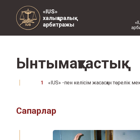
«IUS»
халықаралық
«I
арбитражы
арб
Ынтымақтастық
«IUS» -пен келісім жасасқан төрелік 
Сапарлар