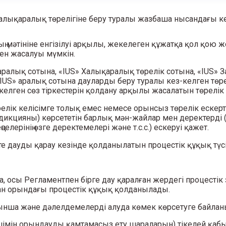
сайланған (тағайындалған) немесе Төрелікпен тағайын
йтын төрешілер, аралық судьялар немесе жеке-дара тө
Халықаралық төрелігіне беру туралы жазбаша нысандағы кел
тың мәтініне енгізілуі арқылы, жекелеген құжатқа қол қою
мен жасалуы мүмкін.
аралық сотына, «IUS» Халықаралық төрелік сотына, «IUS» 
, «IUS» аралық сотына дауларды беру туралы кез-келген төрел
келген сөз тіркестерін қолдану арқылы жасалатын төрелік к
лік келісімге толық емес немесе орынсыз төрелік ескерту е
исдикцияны) көрсететін барлық мән-жайлар мен деректерді 
елерінің өзге деректемелері және т.с.с.) ескеруі қажет.
кте дауды қарау кезінде қолданылатын процестік құқық түс
, осы Регламентпен бірге дау қаралған жердегі процестік
ған орындағы процестік құқық қолданылады.
йынша және дәлелдемелерді алуда көмек көрсетуге байла
шімін орындауды қамтамасыз ету шараларын) тікелей қабы