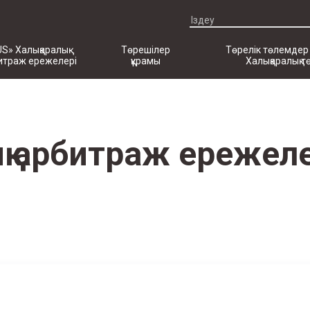
US» Халықаралық
Төрешілер
Төрелік төлемдер
итраж ережелері
құрамы
Халықаралық т
ық арбитраж ережел