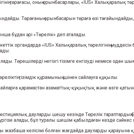
інің төрағасы, оның орынбасарлары, «IUS» Халықаралық төр
айындайды. Төрағаның орынбасарын төраға өзі тағайындайд
ынша бұдан әрі «Төрелік» деп аталады.
кеттік органдарда «IUS» Халықаралық төрелігінің мүддесін 
ады.
 болады. Төрешілерді негізгі тізімге енгізуді немесе одан 
өреліктің тізімдік құрамының ішінен сайлауға құқылы.
н-жайларға қарамастан азаматтық-құқықтық және өзге қат
вестициялық дауларды шешу кезінде Төрелік тараптардың 
ргізе алады, бұл туралы шешім қабылдаған кезде сәйкес
ралы жазбаша келісімі болған жағдайда дауларды қарауына