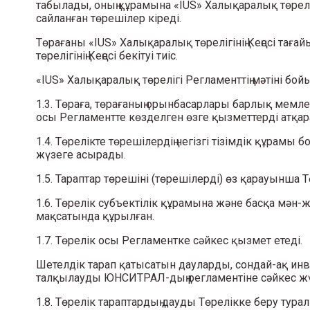
табылады, оның құрамына «IUS» Халықаралық төреліг
сайланған төрешілер кіреді.
Төрағаны «IUS» Халықаралық төрелігінің Кеңесі тағ
төрелігінің Кеңесі бекітуі тиіс.
«IUS» Халықаралық төрелігі Регламенттің мәтіні бой
1.3. Төраға, төрағаның орынбасарлары барлық мемле
осы Регламентте көзделген өзге қызметтерді атқар
1.4. Төрелікте төрешілердің негізгі тізімдік құрамы
жүзеге асырады.
1.5. Тараптар төрешіні (төрешілерді) өз қарауынша Т
1.6. Төрелік субъектілік құрамына және басқа мә
мақсатында құрылған.
1.7. Төрелік осы Регламентке сәйкес қызмет етеді.
Шетелдік тарап қатысатын дауларды, сондай-ақ ин
талқылауды ЮНСИТРАЛ-дың регламентіне сәйкес жү
1.8. Төрелік тараптардың дауды Төрелікке беру ту