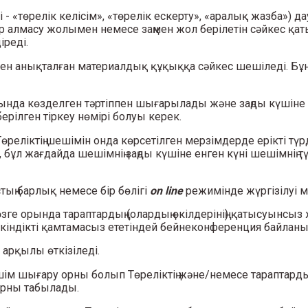
- «төрелік келісім», «төрелік ескерту», «аралық жазба») да
 алмасу жолымен немесе заңмен жол берілетін сәйкес қа
іреді.
імімен анықталған материалдық құқыққа сәйкес шешіледі. 
рмағында көзделген тәртіппен шығарылады және заңды күшіне 
ерілген тіркеу нөмірі болуы керек.
, Төреліктің шешімін онда көрсетілген мерзімдерде ерікті т
 бұл жағдайда шешімнің заңды күшіне енген күні шешімнің 
тың барлық немесе бір бөлігі
on line
режимінде жүргізілуі мү
н өзге орында тараптардың (олардың өкілдерінің) қатысуынс
үмкіндікті қамтамасыз ететіндей бейнеконференция байлан
арқылы өткізіледі.
ім шығару орны болып Төреліктің және/немесе тараптардың
орны табылады.