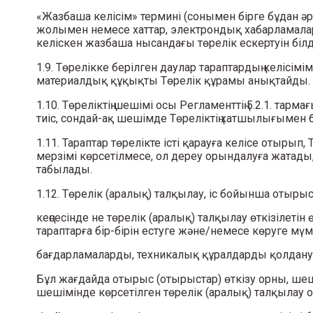
«Жазбаша келісім» термині (сонымен бірге бұдан әрі 
жолымен немесе хаттар, электрондық хабарламалар
келіскен жазбаша нысандағы төрелік ескертуін білд
1.9. Төрелікке берілген даулар тараптардың келіс
материалдық құқықты Төрелік құрамы анықтайды.
1.10. Төреліктің шешімі осы Регламенттің 5.2.1. та
тиіс, сондай-ақ шешімде Төреліктің хатшылығымен б
1.11. Тараптар төрелікте істі қарауға келісе отырып
мерзімі көрсетілмесе, ол дереу орындалуға жатады,
табылады.
1.12. Төрелік (аралық) талқылау, іс бойынша отырыс
кеңсесінде не төрелік (аралық) талқылау өткізілеті
тараптарға бір-бірін естуге және/немесе көруге м
бағдарламаларды, техникалық құралдарды қолдану 
Бұл жағдайда отырыс (отырыстар) өткізу орны, шеш
шешімінде көрсетілген төрелік (аралық) талқылау 