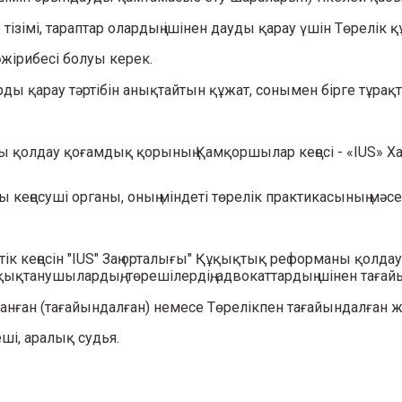
 тізімі, тараптар олардың ішінен дауды қарау үшін Төрелік
әжірибесі болуы керек.
ды қарау тәртібін анықтайтын құжат, сонымен бірге тұрақт
 қолдау қоғамдық қорының Қамқоршылар кеңесі - «IUS» Хал
найы кеңесуші органы, оның міндеті төрелік практикасының
втік кеңесін "IUS" Заң орталығы" Құқықтық реформаны қолд
қтанушылардың, төрешілердің, адвокаттардың шінен тағайын
йланған (тағайындалған) немесе Төрелікпен тағайындалған 
ші, аралық судья.