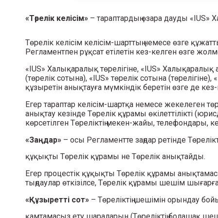
Iсті қарау үшін тараптармен 
атынан тікелей шешім қабылда
«Төрелік келісім»
– тараптардың өзара дауды «IUS» 
Төрелік келісім келісім-шарттың немесе өзге құжат
Регламентпен рұқсат етілетін кез-келген өзге жол
«IUS» Халықаралық төрелігіне, «IUS» Халықаралық 
(төрелік сотына), «IUS» төрелік сотына (төрелігіне)
құзыретін анықтауға мүмкіндік беретін өзге де кез-
Егер тараптар келісім-шартқа немесе жекелеген төре
анықтау кезінде Төрелік құрамы өкілеттілікті (юр
көрсетілген Төреліктің мекен-жайы, телефондары, кеңс
«Заңдар»
– осы Регламентте заңдар ретінде Төрелі
құқықты Төрелік құрамы не Төрелік анықтайды.
Егер процестік құқықты Төрелік құрамы анықтамаса
тыңдаулар өткізілсе, Төрелік құрамы шешім шығар
«Құзыретті сот»
– Төреліктің шешімін орындау бо
қамтамасыз ету шараларын (Төреліктің болашақ ше