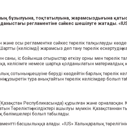
ың бұзылуына, тоқтатылуына, жарамсыздығына қатысты
лданыстағы регламентіне сәйкес шешілуге жатады. «IUS» 
ын және осы регламентке сәйкес төрелік талқылауды көздейті
Шартты (келісімді) жарамсыз деп тану төрелік ескертудің
н саны, іс бойынша отырыстар өткізу орны мен төрелік тал
тқа, келісімге немесе шартқа қолданылатын материалдық 
қ сотының шешуіне беруді көздейтін барлық төрелік келісі
нің құзыретін тура анықтайтын төрелік келісімдер болып т
(Қазақстан Республикасында) құрылған және орналасқан. К
ын Төреліктің өкілдіктері ашылуы мүмкін. Қазақстаннан т
ық бөлімшелері болып табылады.
аментті басшылыққа алады. «IUS» Халықаралық төрелігінің 