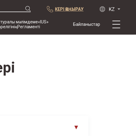
КЕРІ ҚОҢЫРАУ
 туралы мәлімдеме«IUS»
Байланыстар
өрелігініңРегламенті
Біз туралы
Тәжірибе
Жарияланымдар
ері
Ынтымақтастық
Конференциялар
жаңалықтар
Арбитраждық
тармақпен
жасалған
келісімшарттардың
үлгісі