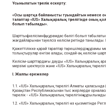
Ұсынылатын төрелік ескерту:
«Осы шартқа байланысты туындайтын немесе он
талаптар «IUS» Халықаралық төрелігінде оның қо
болып табылады».
Шарттың (келісімнің) құрамдас бөлігі болып табылат
жағдайларынан тәуелсіз келісім ретінде танылады. 
Қажеттілікке қарай тараптар төрешілердің құрамы ме
толықтырулар енгізе алады, сондай-ақ келісім-шар
Келісім-шарттардағы дауды «IUS» Халықаралық аралы
мерзімі шектеусіз және «IUS» Халықаралық төрелігі
I. Жалпы ережелер
1.1. «IUS» Халықаралық төрелігі Алматы қаласында 
Қазақстан Республикасынан тыс жерлерде орналасат
төрелік - «IUS» Халықаралық төрелігінің құрылымд
1.2. «IUS» Халықаралық төрелігі өз қызметінде Регл