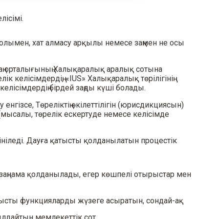
далған және Төреліктің
реші, аралық судья.
ісімі.
 жолымен, хат алмасу арқылы немесе заңмен не осы
Заң орталығының Халықаралық аралық сотына
ік келісімдердің, «IUS» Халықаралық төрілігінің
елісімдердің бірдей заңды күші болады.
нгізсе, Төреліктің өкілеттілігін (юрисдикциясын)
(мысалы, төрелік ескертуде немесе келісімде
ініледі. Дауға қатысты қолданылатын процестік
 заңнама қолданылады, егер көшпелі отырыстар мен
нысты функцияларды жүзеге асыратын, сондай-ақ
лдайтын мемлекеттік сот.