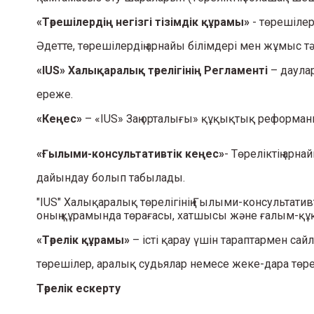
«Төрешілердің негізгі тізімдік құрамы»
- төрешілер
Әдетте, төрешілердің арнайы білімдері мен жұмыс т
«IUS» Халықаралық төрелігінің Регламенті
– даулар
ереже.
«Кеңес»
– «IUS» Заң орталығы» құқықтық реформаны
«Ғылыми-консультативтік кеңес»
- Төреліктің ар
дайындау болып табылады.
"IUS" Халықаралық төрелігінің Ғылыми-консультати
оның құрамында төрағасы, хатшысы және ғалым-құқы
«Төрелік құрамы»
– істі қарау үшін тараптармен са
төрешілер, аралық судьялар немесе жеке-дара төре
Төрелік ескерту