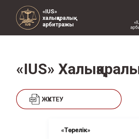
«IUS»
халықаралық
«I
арбитражы
арб
«IUS» Халықарал
ЖҮКТЕУ
«Төрелік»