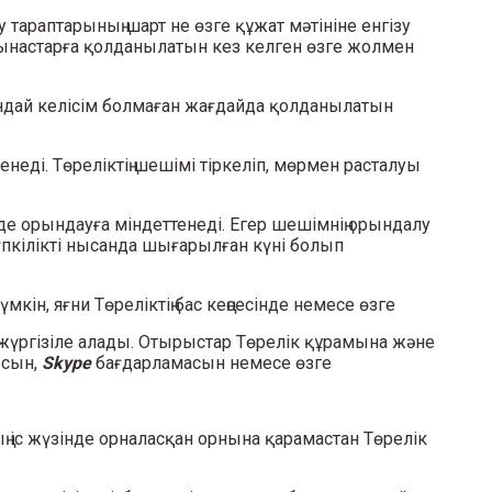
у тараптарының шарт не өзге құжат мәтініне енгізу
тынастарға қолданылатын кез келген өзге жолмен
Бұндай келісім болмаған жағдайда қолданылатын
енеді. Төреліктің шешімі тіркеліп, мөрмен расталуы
үрде орындауға міндеттенеді. Егер шешімнің орындалу
түпкілікті нысанда шығарылған күні болып
мкін, яғни Төреліктің бас кеңсесінде немесе өзге
ыз жүргізіле алады. Отырыстар Төрелік құрамына және
ысын,
Skype
бағдарламасын немесе өзге
 іс жүзінде орналасқан орнына қарамастан Төрелік