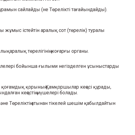
 құрамын сайлайды (не Төрелікті тағайындайды).
ы жұмыс істейтін аралық сот (төрелік) туралы
ықаралық төрелігінің жоғарғы органы.
 мәселелері бойынша ғылыми негізделген ұсыныстарды
ау қоғамдық қорының Қамқоршылар кеңесі құрады,
далған кеңестің мүшелері болады.
және Төреліктің атынан тікелей шешім қабылдайтын