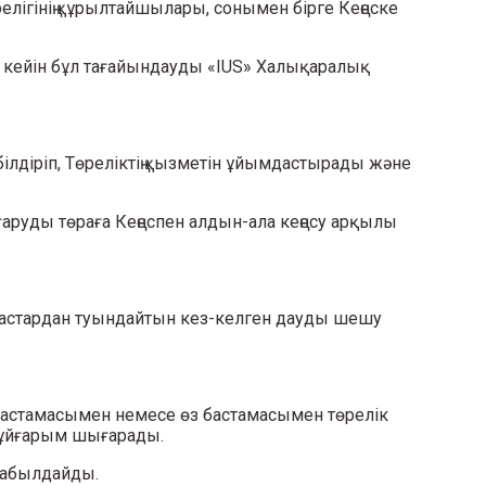
елігінің құрылтайшылары, сонымен бірге Кеңеске
ы, кейін бұл тағайындауды «IUS» Халықаралық
білдіріп, Төреліктің қызметін ұйымдастырады және
шығаруды төраға Кеңеспен алдын-ала кеңесу арқылы
ынастардан туындайтын кез-келген дауды шешу
бастамасымен немесе өз бастамасымен төрелік
 ұйғарым шығарады.
 қабылдайды.