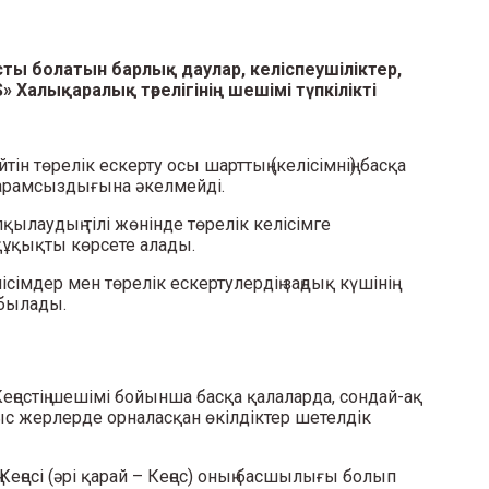
 болатын барлық даулар, келіспеушіліктер,
Халықаралық төрелігінің шешімі түпкілікті
н төрелік ескерту осы шарттың (келісімнің) басқа
 жарамсыздығына әкелмейді.
қылаудың тілі жөнінде төрелік келісімге
құқықты көрсете алады.
мдер мен төрелік ескертулердің заңдық күшінің
абылады.
еңестің шешімі бойынша басқа қалаларда, сондай-ақ
ыс жерлерде орналасқан өкілдіктер шетелдік
Кеңесі (әрі қарай – Кеңес) оның басшылығы болып