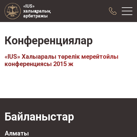
«IUS»
халықаралық
арбитражы
Конференциялар
Біз туралы
Тәжірибе
«IUS» Халықаралық төрелік мерейтойлық
Жарияланымдар
конференциясы 2015 ж
Ынтымақтастық
Конференциялар
жаңалықтар
Арбитраждық тармақпен жасалған
келісімшарттардың үлгісі
Байланыстар
Алматы