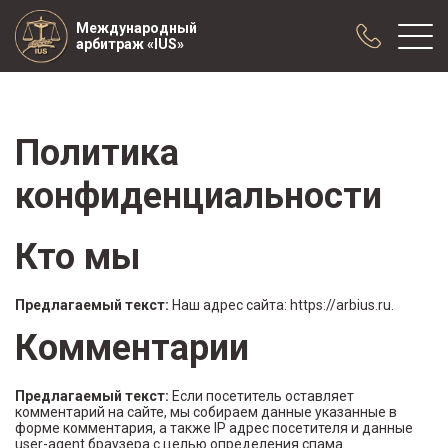
Международный
арбитраж «IUS»
О нас
Политика
Практика
конфиденциальности
Публикации
Сотрудничество
Кто мы
Конференции
Новости
Предлагаемый текст:
Наш адрес сайта: https://arbius.ru.
Образцы договоров с арбитражной
оговоркой
Комментарии
Предлагаемый текст:
Если посетитель оставляет
комментарий на сайте, мы собираем данные указанные в
форме комментария, а также IP адрес посетителя и данные
user-agent браузера с целью определения спама.