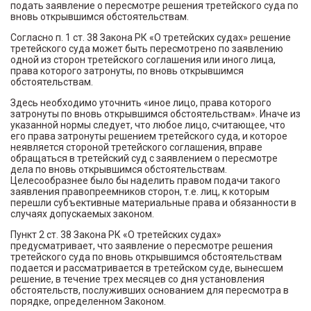
подать заявление о пересмотре решения третейского суда по
вновь открывшимся обстоятельствам.
Согласно п. 1 ст. 38 Закона РК «О третейских судах» решение
третейского суда может быть пересмотрено по заявлению
одной из сторон третейского соглашения или иного лица,
права которого затронуты, по вновь открывшимся
обстоятельствам.
Здесь необходимо уточнить «иное лицо, права которого
затронуты по вновь открывшимся обстоятельствам». Иначе из
указанной нормы следует, что любое лицо, считающее, что
его права затронуты решением третейского суда, и которое
неявляется стороной третейского соглашения, вправе
обращаться в третейский суд с заявлением о пересмотре
дела по вновь открывшимся обстоятельствам.
Целесообразнее было бы наделить правом подачи такого
заявления правопреемников сторон, т.е. лиц, к которым
перешли субъективные материальные права и обязанности в
случаях допускаемых законом.
Пункт 2 ст. 38 Закона РК «О третейских судах»
предусматривает, что заявление о пересмотре решения
третейского суда по вновь открывшимся обстоятельствам
подается и рассматривается в третейском суде, вынесшем
решение, в течение трех месяцев со дня установления
обстоятельств, послуживших основанием для пересмотра в
порядке, определенном Законом.