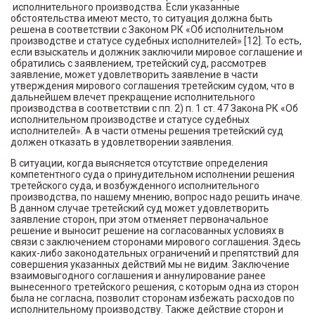
исполнительного производства. Если указанные
обстоятельства имеют место, то ситуация должна быть
решена в соответствии с Законом РК «Об исполнительном
производстве и статусе судебных исполнителей» [12]. То есть,
если взыскатель и должник заключили мировое соглашение и
обратились с заявлением, третейский суд, рассмотрев
заявление, может удовлетворить заявление в части
утверждения мирового соглашения третейским судом, что в
дальнейшем влечет прекращение исполнительного
производства в соответствии с пп. 2) п. 1 ст. 47 Закона РК «Об
исполнительном производстве и статусе судебных
исполнителей». А в части отмены решения третейский суд
должен отказать в удовлетворении заявления.
В ситуации, когда выясняется отсутствие определения
компетентного суда о принудительном исполнении решения
третейского суда, и возбужденного исполнительного
производства, по нашему мнению, вопрос надо решить иначе.
В данном случае третейский суд может удовлетворить
заявление сторон, при этом отменяет первоначальное
решение и выносит решение на согласованных условиях в
связи с заключением сторонами мирового соглашения. Здесь
каких-либо законодательных ограничений и препятствий для
совершения указанных действий мы не видим. Заключение
взаимовыгодного соглашения и аннулирование ранее
вынесенного третейского решения, с которым одна из сторон
была не согласна, позволит сторонам избежать расходов по
исполнительному производству. Также действие сторон и