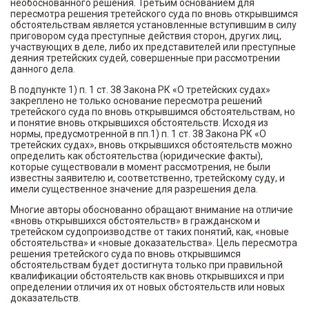
необоснованного решения. Третьим основанием для
пересмотра решения третейского суда по вновь открывшимся
обстоятельствам является установленные вступившим в силу
приговором суда преступные действия сторон, других лиц,
участвующих в деле, либо их представителей или преступные
деяния третейских судей, совершенные при рассмотрении
данного дела.
В подпункте 1) п. 1 ст. 38 Закона РК «О третейских судах»
закреплено не только основание пересмотра решений
третейского суда по вновь открывшимся обстоятельствам, но
и понятие вновь открывшихся обстоятельств. Исходя из
нормы, предусмотренной в пп.1) п. 1 ст. 38 Закона РК «О
третейских судах», вновь открывшихся обстоятельств можно
определить как обстоятельства (юридические факты),
которые существовали в момент рассмотрения, не были
известны заявителю и, соответственно, третейскому суду, и
имели существенное значение для разрешения дела.
Многие авторы обоснованно обращают внимание на отличие
«вновь открывшихся обстоятельств» в гражданском и
третейском судопроизводстве от таких понятий, как, «новые
обстоятельства» и «новые доказательства». Цель пересмотра
решения третейского суда по вновь открывшимся
обстоятельствам будет достигнута только при правильной
квалификации обстоятельств как вновь открывшихся и при
определении отличия их от новых обстоятельств или новых
доказательств.