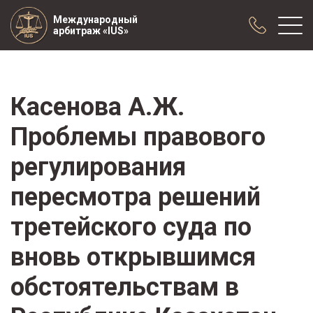
Международный
арбитраж «IUS»
О нас
Касенова А.Ж.
Практика
Проблемы правового
Публикации
Сотрудничество
регулирования
Конференции
пересмотра решений
Новости
Образцы договоров с арбитражной
третейского суда по
оговоркой
вновь открывшимся
обстоятельствам в