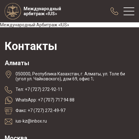
Международный
арбитраж «IUS»
Международный Арбитраж «IUS»
О нас
Контакты
Практика
Публикации
Алматы
Сотрудничество
050000, Республика Казахстан, г. Алматы, ул. Толе би
Конференции
(угол ул. Чайковского), дом 69, офис 1;
Новости
Тел: +7 (727) 272-92-11
Образцы договоров с арбитражной
WhatsApp: +7 (707) 717 94 88
оговоркой
Факс: +7 (727) 272-49-97
ius-kz@inbox.ru
Москва