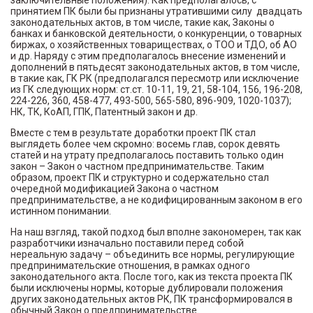
заключительные положения). Как предполагалось, с
принятием ПК были бы признаны утратившими силу двадцать
законодательных актов, в том числе, такие как, Законы о
банках и банковской деятельности, о конкуренции, о товарных
биржах, о хозяйственных товариществах, о ТОО и ТДО, об АО
и др. Наряду с этим предполагалось внесение изменений и
дополнений в пятьдесят законодательных актов, в том числе,
в такие как, ГК РК (предполагался пересмотр или исключение
из ГК следующих норм: ст.ст. 10-11, 19, 21, 58-104, 156, 196-208,
224-226, 360, 458-477, 493-500, 565-580, 896-909, 1020-1037);
НК, ТК, КоАП, ГПК, Патентный закон и др.
Вместе с тем в результате доработки проект ПК стал
выглядеть более чем скромно: восемь глав, сорок девять
статей и на утрату предполагалось поставить только один
закон – Закон о частном предпринимательстве. Таким
образом, проект ПК и структурно и содержательно стал
очередной модификацией Закона о частном
предпринимательстве, а не кодифицированным законом в его
истинном понимании.
На наш взгляд, такой подход был вполне закономерен, так как
разработчики изначально поставили перед собой
нереальную задачу – объединить все нормы, регулирующие
предпринимательские отношения, в рамках одного
законодательного акта. После того, как из текста проекта ПК
были исключены нормы, которые дублировали положения
других законодательных актов РК, ПК трансформировался в
обычный Закон о предпринимательстве.