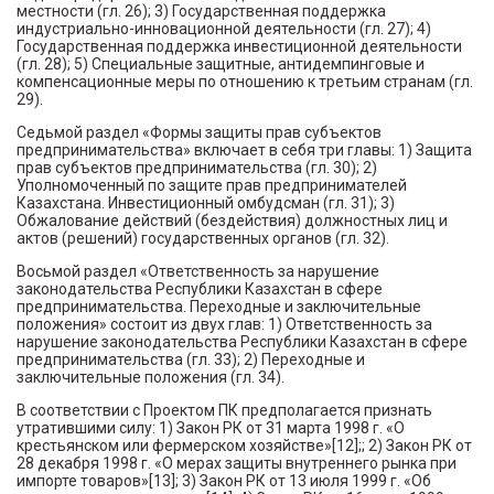
местности (гл. 26); 3) Государственная поддержка
индустриально-инновационной деятельности (гл. 27); 4)
Государственная поддержка инвестиционной деятельности
(гл. 28); 5) Специальные защитные, антидемпинговые и
компенсационные меры по отношению к третьим странам (гл.
29).
Седьмой раздел «Формы защиты прав субъектов
предпринимательства» включает в себя три главы: 1) Защита
прав субъектов предпринимательства (гл. 30); 2)
Уполномоченный по защите прав предпринимателей
Казахстана. Инвестиционный омбудсман (гл. 31); 3)
Обжалование действий (бездействия) должностных лиц и
актов (решений) государственных органов (гл. 32).
Восьмой раздел «Ответственность за нарушение
законодательства Республики Казахстан в сфере
предпринимательства. Переходные и заключительные
положения» состоит из двух глав: 1) Ответственность за
нарушение законодательства Республики Казахстан в сфере
предпринимательства (гл. 33); 2) Переходные и
заключительные положения (гл. 34).
В соответствии с Проектом ПК предполагается признать
утратившими силу: 1) Закон РК от 31 марта 1998 г. «О
крестьянском или фермерском хозяйстве»[12];; 2) Закон РК от
28 декабря 1998 г. «О мерах защиты внутреннего рынка при
импорте товаров»[13]; 3) Закон РК от 13 июля 1999 г. «Об