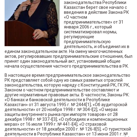
законодательства
Республики
Казахстан
берет свое начало с
введения в действие Закона РК
«О частном
предпринимательстве» от 31
января 2006 г., который
систематизировал нормы,
регулирующие
предпринимательскую
деятельность, и объединил их в
едином законодательном акте. На смену многочисленных
актов, регулировавших предпринимательские отношения, был
принят один законодательный акт, установивший общие
начала осуществления частного предпринимательства в РК.
В настоящее время предпринимательское законодательство
РК представляет собой одну из самых развитых отраслей
законодательства, которую наряду с Конституцией РК, ГК РК,
Законом о частном предпринимательстве составляют и
другие нормативные правовые акты. В частности, Законы РК:
«О банках и банковской деятельности в Республике
Казахстан» от 31 августа 1995 г. № 2444[1]; «Об аудиторской
деятельности» от 20 ноября 1998 г. № 304-I[2]; «О мерах
защиты внутреннего рынка при импорте товаров» от 28
декабря 1998 г. № 337-I[3]; «О субсидиях и компенсационных
мерах» от 16 июля 1999 г. № 441-I[4]; «О страховой
деятельности» от 18 декабря 2000 г. № 126-II[5]; «О туристской
деятельности в Республике Казахстан» от 13 июня 2001 г. №