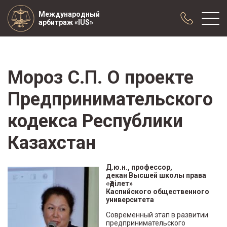
Международный
арбитраж «IUS»
О нас
Мороз С.П. О проекте
Практика
Предпринимательского
Публикации
Сотрудничество
кодекса Республики
Конференции
Казахстан
Новости
Образцы договоров с арбитражной
Д.ю.н., профессор,
оговоркой
декан Высшей школы права
«Әділет»
Каспийского общественного
университета
Современный этап
в развитии
предпринимательского