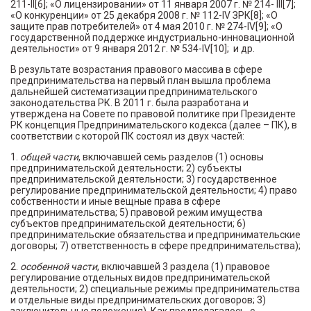
211-II[6]; «О лицензировании» от 11 января 2007 г. № 214- III[7];
«О конкуренции» от 25 декабря 2008 г. № 112-IV ЗРК[8]; «О
защите прав потребителей» от 4 мая 2010 г. № 274-IV[9]; «О
государственной поддержке индустриально-инновационной
деятельности» от 9 января 2012 г. № 534-IV[10]; и др.
В результате возрастания правового массива в сфере
предпринимательства на первый план вышла проблема
дальнейшей систематизации предпринимательского
законодательства РК. В 2011 г. была разработана и
утверждена на Совете по правовой политике при Президенте
РК концепция Предпринимательского кодекса (далее – ПК), в
соответствии с которой ПК состоял из двух частей:
1.
общей части
, включавшей семь разделов (1) основы
предпринимательской деятельности; 2) субъекты
предпринимательской деятельности; 3) государственное
регулирование предпринимательской деятельности; 4) право
собственности и иные вещные права в сфере
предпринимательства; 5) правовой режим имущества
субъектов предпринимательской деятельности; 6)
предпринимательские обязательства и предпринимательские
договоры; 7) ответственность в сфере предпринимательства);
2.
особенной части
, включавшей 3 раздела (1) правовое
регулирование отдельных видов предпринимательской
деятельности; 2) специальные режимы предпринимательства
и отдельные виды предпринимательских договоров; 3)