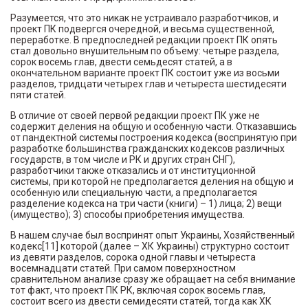
Разумеется, что это никак не устраивало разработчиков, и
проект ПК подвергся очередной, и весьма существенной,
переработке. В предпоследней редакции проект ПК опять
стал довольно внушительным по объему: четыре раздела,
сорок восемь глав, двести семьдесят статей, а в
окончательном варианте проект ПК состоит уже из восьми
разделов, тридцати четырех глав и четыреста шестидесяти
пяти статей.
В отличие от своей первой редакции проект ПК уже не
содержит деления на общую и особенную части. Отказавшись
от пандектной системы построения кодекса (воспринятую при
разработке большинства гражданских кодексов различных
государств, в том числе и РК и других стран СНГ),
разработчики также отказались и от институционной
системы, при которой не предполагается деления на общую и
особенную или специальную части, а предполагается
разделение кодекса на три части (книги) – 1) лица; 2) вещи
(имущество); 3) способы приобретения имущества.
В нашем случае был воспринят опыт Украины, Хозяйственный
кодекс[11] которой (далее – ХК Украины) структурно состоит
из девяти разделов, сорока одной главы и четыреста
восемнадцати статей. При самом поверхностном
сравнительном анализе сразу же обращает на себя внимание
тот факт, что проект ПК РК, включая сорок восемь глав,
состоит всего из двести семидесяти статей, тогда как ХК