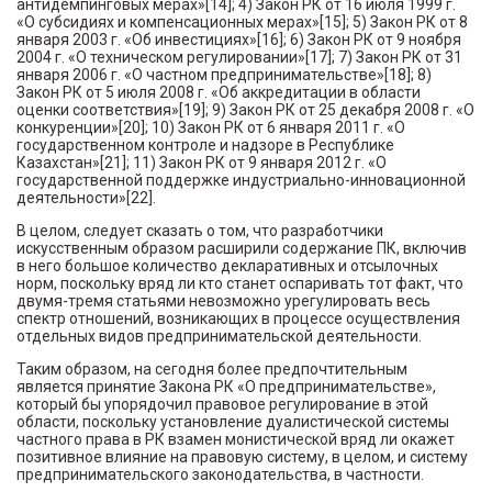
антидемпинговых мерах»[14]; 4) Закон РК от 16 июля 1999 г.
«О субсидиях и компенсационных мерах»[15]; 5) Закон РК от 8
января 2003 г. «Об инвестициях»[16]; 6) Закон РК от 9 ноября
2004 г. «О техническом регулировании»[17]; 7) Закон РК от 31
января 2006 г. «О частном предпринимательстве»[18]; 8)
Закон РК от 5 июля 2008 г. «Об аккредитации в области
оценки соответствия»[19]; 9) Закон РК от 25 декабря 2008 г. «О
конкуренции»[20]; 10) Закон РК от 6 января 2011 г. «О
государственном контроле и надзоре в Республике
Казахстан»[21]; 11) Закон РК от 9 января 2012 г. «О
государственной поддержке индустриально-инновационной
деятельности»[22].
В целом, следует сказать о том, что разработчики
искусственным образом расширили содержание ПК, включив
в него большое количество декларативных и отсылочных
норм, поскольку вряд ли кто станет оспаривать тот факт, что
двумя-тремя статьями невозможно урегулировать весь
спектр отношений, возникающих в процессе осуществления
отдельных видов предпринимательской деятельности.
Таким образом, на сегодня более предпочтительным
является принятие Закона РК «О предпринимательстве»,
который бы упорядочил правовое регулирование в этой
области, поскольку установление дуалистической системы
частного права в РК взамен монистической вряд ли окажет
позитивное влияние на правовую систему, в целом, и систему
предпринимательского законодательства, в частности.