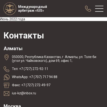
Международный
арбитраж «IUS»
Июнь 2022 года
О нас
Контакты
Практика
Публикации
Алматы
Сотрудничество
050000, Республика Казахстан, г. Алматы, ул. Толе би
Конференции
(угол ул. Чайковского), дом 69, офис 1;
Новости
Тел: +7 (727) 272-92-11
Образцы договоров с арбитражной
WhatsApp: +7 (707) 717 94 88
оговоркой
Факс: +7 (727) 272-49-97
ius-kz@inbox.ru
Москва