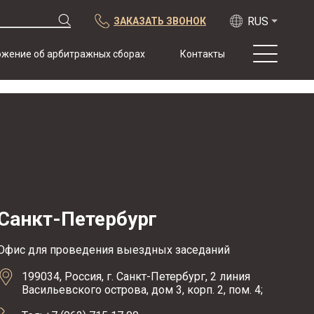
ЗАКАЗАТЬ ЗВОНОК
жение об арбитражных сборах
Контакты
О нас
Практика
Публикации
Сотрудничество
Конференции
Новости
Санкт-Петербург
Образцы
договоров с
арбитражной
Офис для проведения выездных заседаний
оговоркой
199034, Россия, г. Санкт-Петербург, 2 линия
Васильевского острова, дом 3, корп. 2, пом. 4;