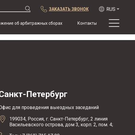
ЗАКАЗАТЬ ЗВОНОК
жение об арбитражных сборах
Контакты
О нас
Практика
Публикации
Сотрудничество
Конференции
Новости
Санкт-Петербург
Образцы
договоров с
арбитражной
Офис для проведения выездных заседаний
оговоркой
199034, Россия, г. Санкт-Петербург, 2 линия
Васильевского острова, дом 3, корп. 2, пом. 4;