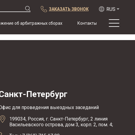
ЗАКАЗАТЬ ЗВОНОК
жение об арбитражных сборах
Контакты
О нас
Практика
Публикации
Сотрудничество
Конференции
Новости
Санкт-Петербург
Образцы
договоров с
арбитражной
Офис для проведения выездных заседаний
оговоркой
199034, Россия, г. Санкт-Петербург, 2 линия
Васильевского острова, дом 3, корп. 2, пом. 4;