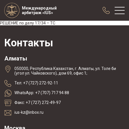
Международный
арбитраж «IUS»
РЕШЕНИЕ по делу 17/34 – ТС
О нас
Контакты
Практика
Публикации
Алматы
Сотрудничество
050000, Республика Казахстан, г. Алматы, ул. Толе би
Конференции
(угол ул. Чайковского), дом 69, офис 1;
Новости
Тел: +7 (727) 272-92-11
Образцы договоров с арбитражной
WhatsApp: +7 (707) 717 94 88
оговоркой
Факс: +7 (727) 272-49-97
ius-kz@inbox.ru
Москва