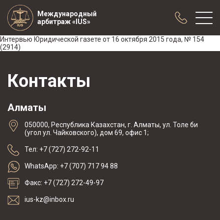
Международный
арбитраж «IUS»
Интервью Юридической газете от 16 октября 2015 года, № 154
(2914)
О нас
Контакты
Практика
Публикации
Алматы
Сотрудничество
Конференции
050000, Республика Казахстан, г. Алматы, ул. Толе би
(угол ул. Чайковского), дом 69, офис 1;
Новости
Тел: +7 (727) 272-92-11
Образцы договоров с арбитражной
оговоркой
WhatsApp: +7 (707) 717 94 88
Факс: +7 (727) 272-49-97
ius-kz@inbox.ru