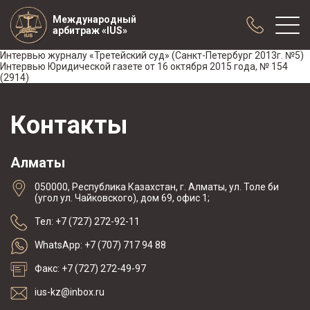
Международный
арбитраж «IUS»
Интервью журналу «Третейский суд» (Санкт-Петербург 2013г. №5)
Интервью Юридической газете от 16 октября 2015 года, № 154
(2914)
О нас
Практика
Контакты
Публикации
Сотрудничество
Алматы
Конференции
050000, Республика Казахстан, г. Алматы, ул. Толе би
Новости
(угол ул. Чайковского), дом 69, офис 1;
Образцы договоров с арбитражной
Тел: +7 (727) 272-92-11
оговоркой
WhatsApp: +7 (707) 717 94 88
Факс: +7 (727) 272-49-97
ius-kz@inbox.ru