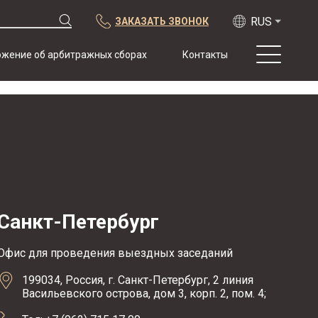
ЗАКАЗАТЬ ЗВОНОК
жение об арбитражных сборах
Контакты
О нас
Практика
Публикации
Сотрудничество
Конференции
Новости
Санкт-Петербург
Образцы
договоров с
арбитражной
Офис для проведения выездных заседаний
оговоркой
199034, Россия, г. Санкт-Петербург, 2 линия
Васильевского острова, дом 3, корп. 2, пом. 4;