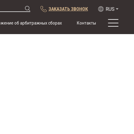
ЗАКАЗАТЬ ЗВОНОК
жение об арбитражных сборах
Контакты
О нас
Практика
Публикации
Сотрудничество
Конференции
Новости
Образцы
договоров с
арбитражной
оговоркой