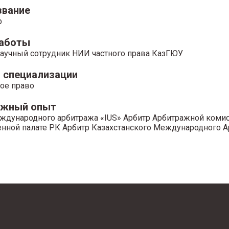
звание
р
работы
аучный сотрудник НИИ частного права КазГЮУ
 специализации
ое право
ажный опыт
ждународного арбитража «IUS» Арбитр Арбитражной комис
ной палате РК Арбитр Казахстанского Международного 