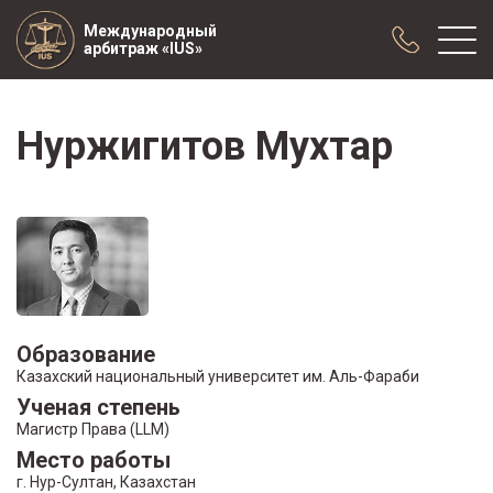
Международный
арбитраж «IUS»
Нуржигитов Мухтар
О нас
Практика
Публикации
Сотрудничество
Конференции
Новости
Образцы договоров с арбитражной
Образование
оговоркой
Казахский национальный университет им. Аль-Фараби
Ученая степень
Магистр Права (LLM)
Место работы
г. Нур-Султан, Казахстан