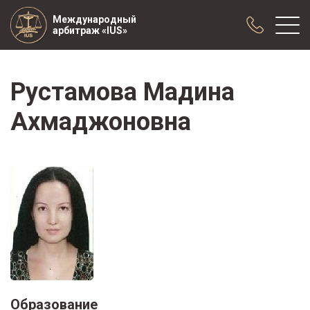
Международный
арбитраж «IUS»
Рустамова Мадина
О нас
Практика
Ахмаджоновна
Публикации
Сотрудничество
Конференции
Новости
Образцы договоров с арбитражной
оговоркой
Образование