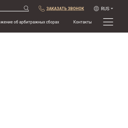
ЗАКАЗАТЬ ЗВОНОК
жение об арбитражных сборах
Контакты
О нас
Практика
Публикации
Сотрудничество
Конференции
Новости
Образцы
договоров с
арбитражной
оговоркой