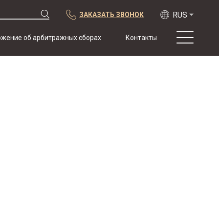
ЗАКАЗАТЬ ЗВОНОК
жение об арбитражных сборах
Контакты
О нас
Практика
Публикации
Сотрудничество
Конференции
Новости
Образцы
договоров с
арбитражной
оговоркой