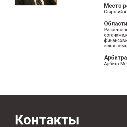
Место 
Старший ю
Области
Разрешени
органами,
финансовы
ископаем
Арбитр
Арбитр Меж
Контакты