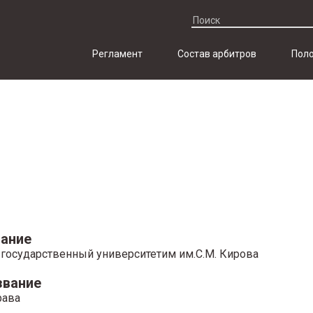
Регламент
Состав арбитров
Поло
ание
 государственный университетим им.С.М. Кирова
звание
рава