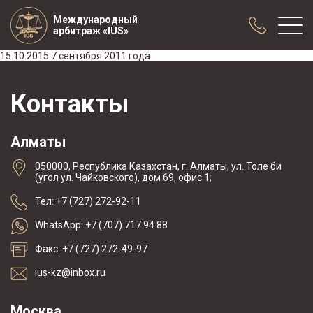
Международный
арбитраж «IUS»
15.10.2015 7 сентября 2011 года
О нас
Контакты
Практика
Публикации
Алматы
Сотрудничество
050000, Республика Казахстан, г. Алматы, ул. Толе би
Конференции
(угол ул. Чайковского), дом 69, офис 1;
Новости
Тел: +7 (727) 272-92-11
Образцы договоров с арбитражной
WhatsApp: +7 (707) 717 94 88
оговоркой
Факс: +7 (727) 272-49-97
ius-kz@inbox.ru
Москва