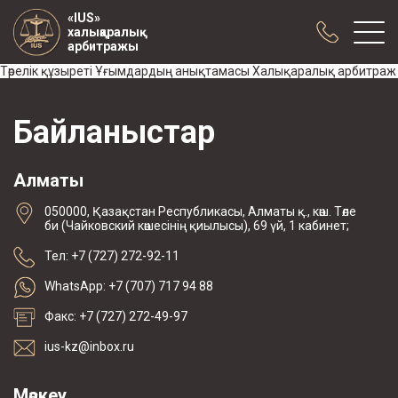
«IUS»
халықаралық
арбитражы
Төрелік құзыреті Ұғымдардың анықтамасы Халықаралық арбитраж
Біз туралы
Байланыстар
Тәжірибе
Жарияланымдар
Алматы
Ынтымақтастық
050000, Қазақстан Республикасы, Алматы қ., көш. Төле
Конференциялар
би (Чайковский көшесінің қиылысы), 69 үй, 1 кабинет;
жаңалықтар
Тел: +7 (727) 272-92-11
Арбитраждық тармақпен жасалған
WhatsApp: +7 (707) 717 94 88
келісімшарттардың үлгісі
Факс: +7 (727) 272-49-97
ius-kz@inbox.ru
Мәскеу