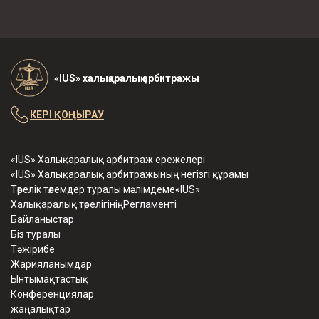
«IUS» халықаралық арбитражы
КЕРІ ҚОҢЫРАУ
«IUS» Халықаралық арбитраж ережелері
«IUS» Халықаралық арбитражының негізгі құрамы
Төрелік төлемдер туралы мәлімдеме«IUS»
Халықаралық төрелігініңРегламенті
Байланыстар
Біз туралы
Тәжірибе
Жарияланымдар
Ынтымақтастық
Конференциялар
жаңалықтар