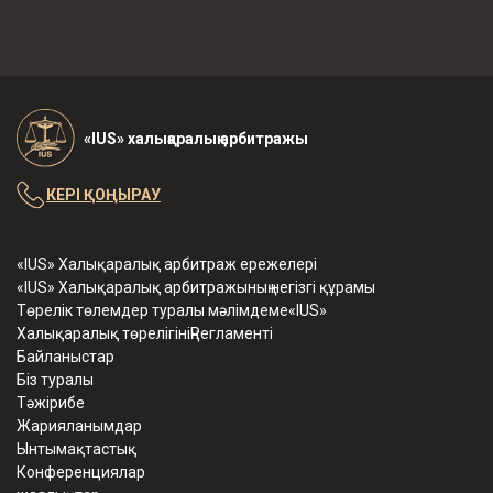
«IUS» халықаралық арбитражы
КЕРІ ҚОҢЫРАУ
«IUS» Халықаралық арбитраж ережелері
«IUS» Халықаралық арбитражының негізгі құрамы
Төрелік төлемдер туралы мәлімдеме«IUS»
Халықаралық төрелігініңРегламенті
Байланыстар
Біз туралы
Тәжірибе
Жарияланымдар
Ынтымақтастық
Конференциялар