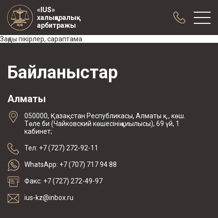
«IUS»
халықаралық
арбитражы
Заңды пікірлер, сараптама
Біз туралы
Байланыстар
Тәжірибе
Жарияланымдар
Алматы
Ынтымақтастық
050000, Қазақстан Республикасы, Алматы қ., көш.
Конференциялар
Төле би (Чайковский көшесінің қиылысы), 69 үй, 1
кабинет;
жаңалықтар
Тел: +7 (727) 272-92-11
Арбитраждық тармақпен жасалған
келісімшарттардың үлгісі
WhatsApp: +7 (707) 717 94 88
Факс: +7 (727) 272-49-97
ius-kz@inbox.ru