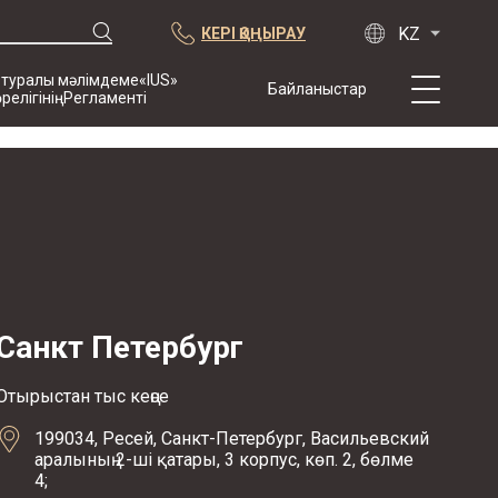
КЕРІ ҚОҢЫРАУ
 туралы мәлімдеме«IUS»
Байланыстар
өрелігініңРегламенті
Біз туралы
Тәжірибе
Жарияланымдар
Ынтымақтастық
Конференциялар
жаңалықтар
Санкт Петербург
Арбитраждық
тармақпен
жасалған
Отырыстан тыс кеңсе
келісімшарттардың
199034, Ресей, Санкт-Петербург, Васильевский
үлгісі
аралының 2-ші қатары, 3 корпус, көп. 2, бөлме
4;