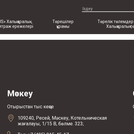
US» Халықаралық
Төрешілер
Төрелік төлемдер
итраж ережелері
құрамы
Халықаралық т
Мәскеу
Отырыстан тыс кеңсе
109240, Ресей, Мәскеу, Котельническая
жағалауы, 1/15 В, бөлме. 323;