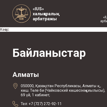
«IUS»
халықаралық
«I
арбитражы
арб
Кеңес
Байланыстар
Алматы
050000, Қазақстан Республикасы, Алматы қ.,
көш. Төле би (Чайковский көшесінің қиылысы),
69 үй, 1 кабинет;
Тел: +7 (727) 272-92-11