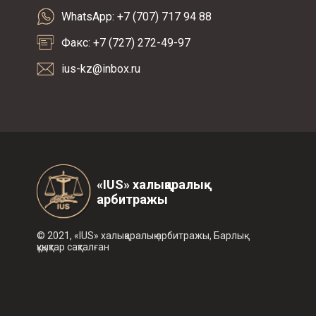
WhatsApp: +7 (707) 717 94 88
Факс: +7 (727) 272-49-97
ius-kz@inbox.ru
«IUS» халықаралық
арбитражы
© 2021, «IUS» халықаралық арбитражы, Барлық
құқықтар сақталған