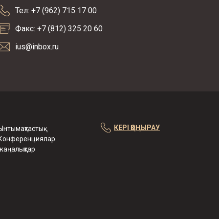
Тел: +7 (962) 715 17 00
Факс: +7 (812) 325 20 60
ius@inbox.ru
КЕРІ ҚОҢЫРАУ
Ынтымақтастық
Конференциялар
жаңалықтар