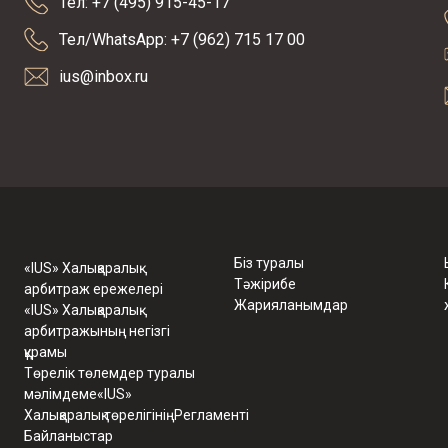
Тел: +7 (495) 915-45-17
Тел/WhatsApp: +7 (962) 715 17 00
ius@inbox.ru
Біз туралы
«IUS» Халықаралық
Тәжірибе
арбитраж ережелері
Жарияланымдар
«IUS» Халықаралық
арбитражының негізгі
құрамы
Төрелік төлемдер туралы
мәлімдеме«IUS»
Халықаралық төрелігініңРегламенті
Байланыстар