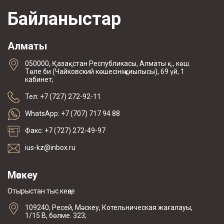
Байланыстар
Алматы
050000, Қазақстан Республикасы, Алматы қ., көш.
Төле би (Чайковский көшесінің қиылысы), 69 үй, 1
кабинет;
Тел: +7 (727) 272-92-11
WhatsApp: +7 (707) 717 94 88
Факс: +7 (727) 272-49-97
ius-kz@inbox.ru
Мәскеу
Отырыстан тыс кеңсе
109240, Ресей, Мәскеу, Котельническая жағалауы,
1/15 В, бөлме. 323;