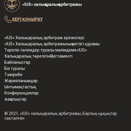
«IUS» халықаралық арбитражы
КЕРІ ҚОҢЫРАУ
«IUS» Халықаралық арбитраж ережелері
«IUS» Халықаралық арбитражының негізгі құрамы
Төрелік төлемдер туралы мәлімдеме«IUS»
Халықаралық төрелігініңРегламенті
Байланыстар
Біз туралы
Тәжірибе
Жарияланымдар
Ынтымақтастық
Конференциялар
жаңалықтар
© 2021, «IUS» халықаралық арбитражы, Барлық құқықтар
сақталған