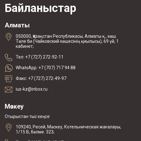
Байланыстар
Алматы
050000, Қазақстан Республикасы, Алматы қ., көш.
Төле би (Чайковский көшесінің қиылысы), 69 үй, 1
кабинет;
Тел: +7 (727) 272-92-11
WhatsApp: +7 (707) 717 94 88
Факс: +7 (727) 272-49-97
ius-kz@inbox.ru
Мәскеу
Отырыстан тыс кеңсе
109240, Ресей, Мәскеу, Котельническая жағалауы,
1/15 В, бөлме. 323;