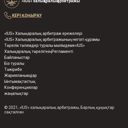
«IUS» халықаралық арбитражы
КЕРІ ҚОҢЫРАУ
«IUS» Халықаралық арбитраж ережелері
«IUS» Халықаралық арбитражының негізгі құрамы
Төрелік төлемдер туралы мәлімдеме«IUS»
Халықаралық төрелігініңРегламенті
Байланыстар
Біз туралы
Тәжірибе
Жарияланымдар
Ынтымақтастық
Конференциялар
жаңалықтар
© 2021, «IUS» халықаралық арбитражы, Барлық құқықтар
сақталған