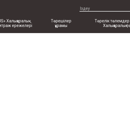
US» Халықаралық
Төрешілер
Төрелік төлемдер
итраж ережелері
құрамы
Халықаралық т