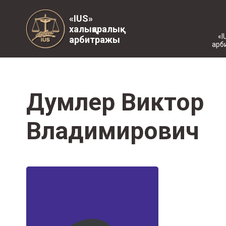
«IUS»
халықаралық
«I
арбитражы
арб
Думлер Виктор
Владимирович