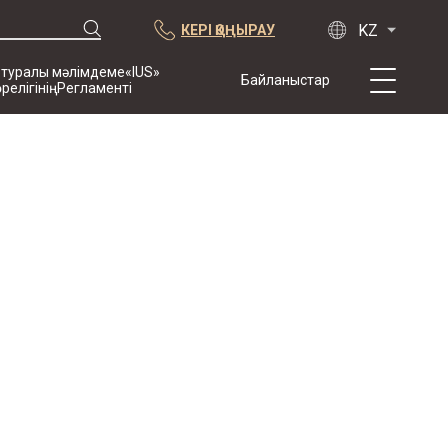
КЕРІ ҚОҢЫРАУ
 туралы мәлімдеме«IUS»
Байланыстар
өрелігініңРегламенті
Біз туралы
Тәжірибе
Жарияланымдар
Ынтымақтастық
Конференциялар
жаңалықтар
Арбитраждық
тармақпен
жасалған
келісімшарттардың
үлгісі