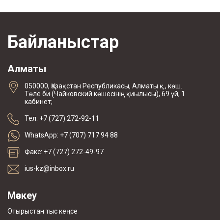
Байланыстар
Алматы
050000, Қазақстан Республикасы, Алматы қ., көш.
Төле би (Чайковский көшесінің қиылысы), 69 үй, 1
кабинет;
Тел: +7 (727) 272-92-11
WhatsApp: +7 (707) 717 94 88
Факс: +7 (727) 272-49-97
ius-kz@inbox.ru
Мәскеу
Отырыстан тыс кеңсе