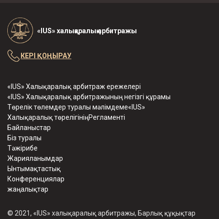
«IUS» халықаралық арбитражы
КЕРІ ҚОҢЫРАУ
«IUS» Халықаралық арбитраж ережелері
«IUS» Халықаралық арбитражының негізгі құрамы
Төрелік төлемдер туралы мәлімдеме«IUS»
Халықаралық төрелігініңРегламенті
Байланыстар
Біз туралы
Тәжірибе
Жарияланымдар
Ынтымақтастық
Конференциялар
жаңалықтар
© 2021, «IUS» халықаралық арбитражы, Барлық құқықтар