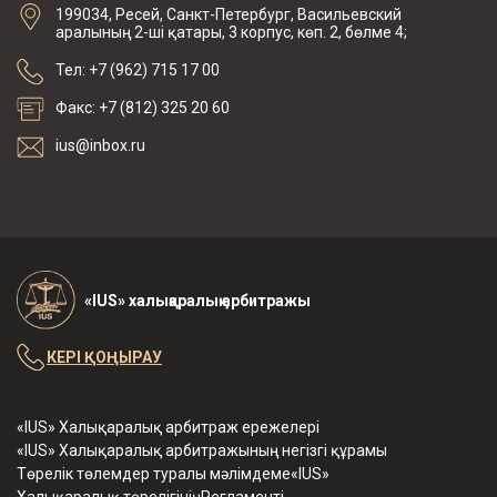
199034, Ресей, Санкт-Петербург, Васильевский
аралының 2-ші қатары, 3 корпус, көп. 2, бөлме 4;
Тел: +7 (962) 715 17 00
Факс: +7 (812) 325 20 60
ius@inbox.ru
«IUS» халықаралық арбитражы
КЕРІ ҚОҢЫРАУ
«IUS» Халықаралық арбитраж ережелері
«IUS» Халықаралық арбитражының негізгі құрамы
Төрелік төлемдер туралы мәлімдеме«IUS»