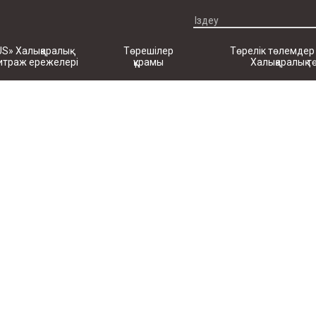
US» Халықаралық
Төрешілер
Төрелік төлемдер
итраж ережелері
құрамы
Халықаралық т