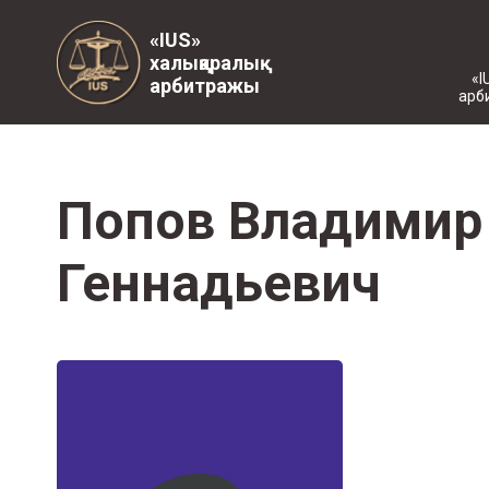
«IUS»
халықаралық
«I
арбитражы
арб
Попов Владимир
Геннадьевич