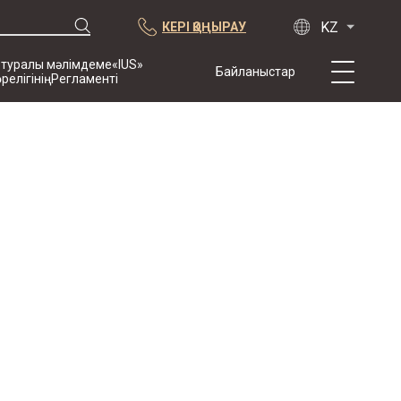
КЕРІ ҚОҢЫРАУ
 туралы мәлімдеме«IUS»
Байланыстар
өрелігініңРегламенті
Біз туралы
Тәжірибе
Жарияланымдар
Ынтымақтастық
Конференциялар
жаңалықтар
Арбитраждық
тармақпен
жасалған
келісімшарттардың
үлгісі