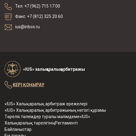
Тел: +7 (962) 715 17 00
Факс: +7 (812) 325 20 60
ius@inbox.ru
«IUS» халықаралық арбитражы
КЕРІ ҚОҢЫРАУ
«IUS» Халықаралық арбитраж ережелері
«IUS» Халықаралық арбитражының негізгі құрамы
Төрелік төлемдер туралы мәлімдеме«IUS»
Халықаралық төрелігініңРегламенті
Байланыстар
Біз туралы