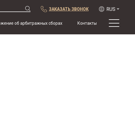
ЗАКАЗАТЬ ЗВОНОК
жение об арбитражных сборах
Контакты
О нас
Практика
Публикации
Сотрудничество
Конференции
Новости
Образцы
договоров с
арбитражной
оговоркой