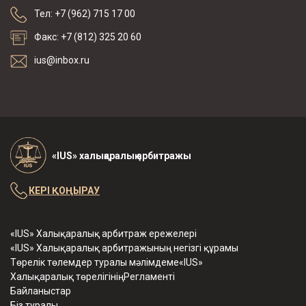
Тел: +7 (962) 715 17 00
Факс: +7 (812) 325 20 60
ius@inbox.ru
«IUS» халықаралық арбитражы
КЕРІ ҚОҢЫРАУ
«IUS» Халықаралық арбитраж ережелері
«IUS» Халықаралық арбитражының негізгі құрамы
Төрелік төлемдер туралы мәлімдеме«IUS»
Халықаралық төрелігініңРегламенті
Байланыстар
Біз туралы