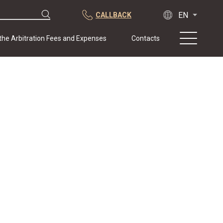
CALLBACK
 the Arbitration Fees and Expenses
Contacts
About us
Practice
Publications
Cooperation
Conferences
News
Sample contracts