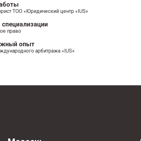
работы
рист ТОО «Юридический центр «IUS»
 специализации
ое право
ажный опыт
ждународного арбитража «IUS»