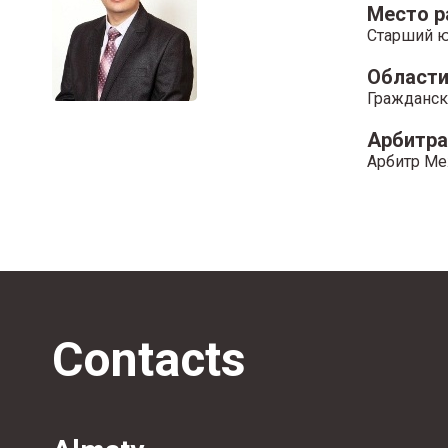
Место 
Старший ю
Области
Гражданск
Арбитр
Арбитр Ме
Contacts