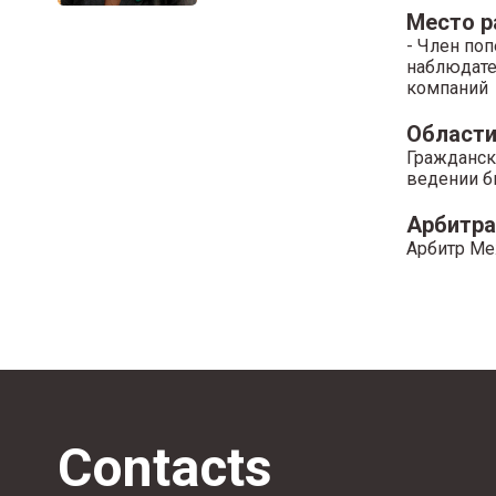
Место 
- Член по
наблюдате
компаний
Области
Гражданск
ведении б
Арбитр
Арбитр Ме
Contacts