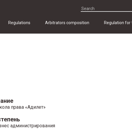
Regulations
Arbitrators composition
Regulation for
ание
ола права «Адилет»
степень
знес администрирования