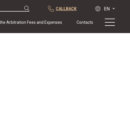
CALLBACK
 the Arbitration Fees and Expenses
Contacts
About us
Practice
Publications
Cooperation
Conferences
News
Sample contracts