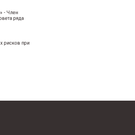
» - Член
овета ряда
х рисков при