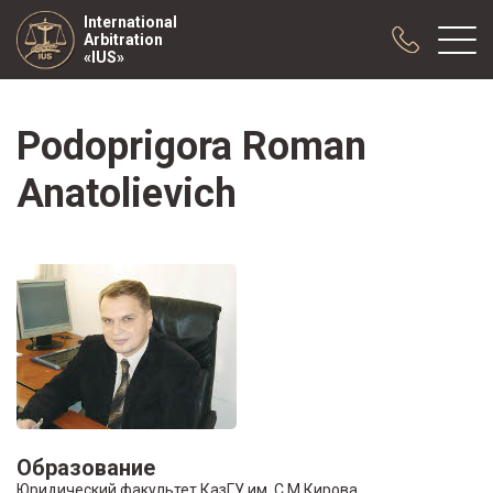
International
Arbitration
«IUS»
Podoprigora Roman
About us
Practice
Anatolievich
Publications
Cooperation
Conferences
News
Sample contracts
Образование
Юридический факультет КазГУ им. С.М.Кирова