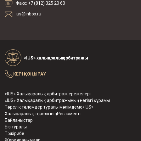
Факс: +7 (812) 325 20 60
ius@inbox.ru
«IUS» халықаралық арбитражы
КЕРІ ҚОҢЫРАУ
«IUS» Халықаралық арбитраж ережелері
«IUS» Халықаралық арбитражының негізгі құрамы
Төрелік төлемдер туралы мәлімдеме«IUS»
Халықаралық төрелігініңРегламенті
Байланыстар
Біз туралы
Тәжірибе
Жарияланымдар