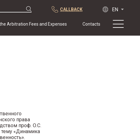
CALLBACK
 the Arbitration Fees and Expenses
Contacts
About us
Practice
Publications
Cooperation
Conferences
News
Sample contracts
ственного
нского права
ством проф. О.С.
а тему «Динамика
венность».