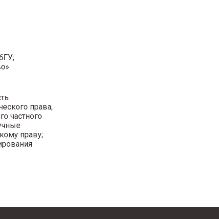
бГУ;
во»
сть
еского права,
го частного
аучные
кому праву;
ирования