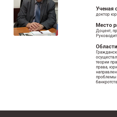
Ученая 
доктор юр
Место 
Доцент, п
Руководит
Области
Гражданск
осуществл
теории пр
права, юр
направлен
проблемы 
банкротств