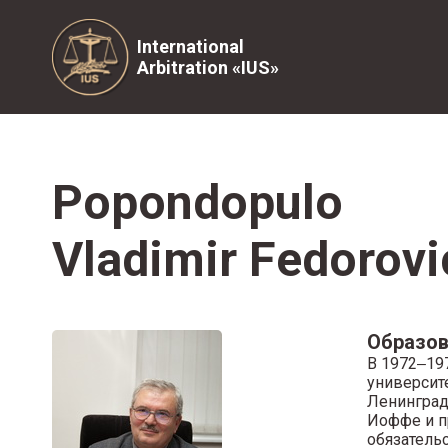
International
Arbitration «IUS»
Popondopulo
Vladimir Fedorovi
Образов
В 1972‒19
университе
Ленинград
Иоффе и п
обязатель