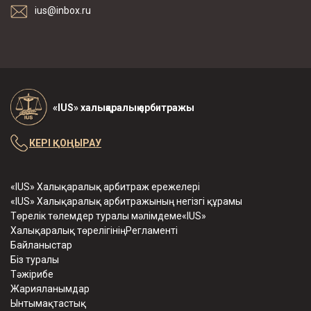
ius@inbox.ru
«IUS» халықаралық арбитражы
КЕРІ ҚОҢЫРАУ
«IUS» Халықаралық арбитраж ережелері
«IUS» Халықаралық арбитражының негізгі құрамы
Төрелік төлемдер туралы мәлімдеме«IUS»
Халықаралық төрелігініңРегламенті
Байланыстар
Біз туралы
Тәжірибе
Жарияланымдар
Ынтымақтастық